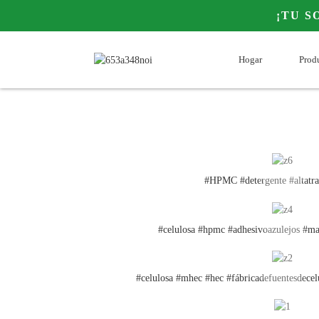
¡TU S
Hogar
Prod
#HPMC #detergente #altatra
#celulosa #hpmc #adhesivoazulejos #mas
#celulosa #mhec #hec #fábricadefuentesdec