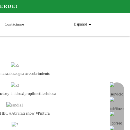
VERDE!
Contáctanos
Español
turaabaseagua #recubrimiento
mensaje e
tory #hidroxipropilmetilcelulosa
C #Abrafati show #Pintura