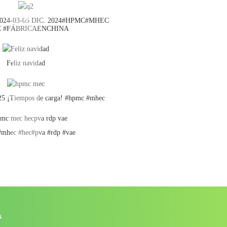
024-03-05 DIC. 2024#HPMC#MHEC
C #FÁBRICAENCHINA
Feliz navidad
025 ¡Tiempos de carga! #hpmc #mhec
mhec #hec#pva #rdp #vae
s