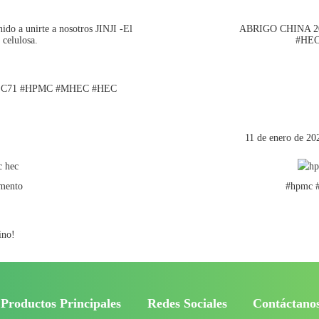
 a unirte a nosotros JINJI -El
ABRIGO CHINA 2
 celulosa.
#HE
 C71 #HPMC #MHEC #HEC
11 de enero de 2
mento
#hpmc #
ino!
Productos Principales
Redes Sociales
Contáctano