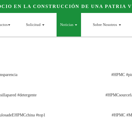
OCIO EN LA CONSTRUCCIÓN DE UNA PATRIA 
uctos
Solicitud
Noticias
Sobre Nosotros
nsparencia
#HPMC #pin
illapared #detergente
#HPMCsourcefac
elulosadeEHPMCchina #top1
#HPMC #MHE